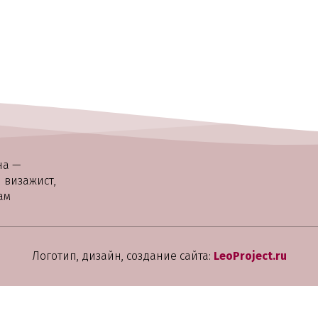
на —
визажист,
ам
Логотип, дизайн, создание сайта: 
LeoProject.ru