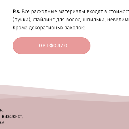
P.s.
 Все расходные материалы входят в стоимост
(пучки), стайлинг для волос, шпильки, неведимк
Кроме декоративных заколок!
ПОРТФОЛИО
на —
визажист,
ам